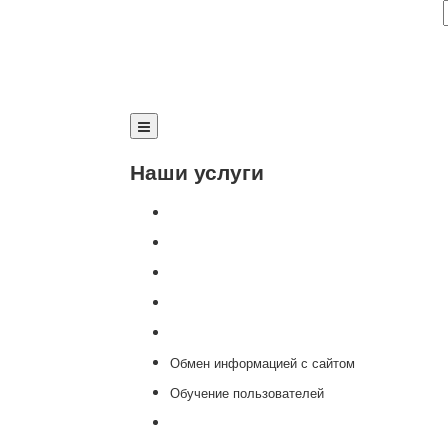
Наши услуги
Внедрение программы 1С
Настройка программы 1С
Обновление 1С
Доработка 1С
Консультации
Обмен информацией с сайтом
Обучение пользователей
Переход на новую версию