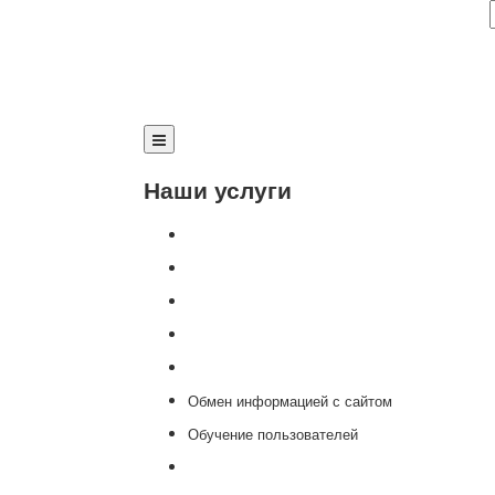
Наши услуги
Внедрение программы 1С
Настройка программы 1С
Обновление 1С
Доработка 1С
Консультации
Обмен информацией с сайтом
Обучение пользователей
Переход на новую версию