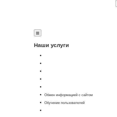
Наши услуги
Внедрение программы 1С
Настройка программы 1С
Обновление 1С
Доработка 1С
Консультации
Обмен информацией с сайтом
Обучение пользователей
Переход на новую версию