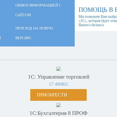
ОБМЕН ИНФОРМАЦИЕЙ С
ПОМОЩЬ В 
САЙТОМ
Мы поможем Вам выбра
«1С», которая будет отв
Вашего бизнеса.
ПЕРЕХОД НА НОВУЮ
Й
ВЕРСИЮ
1С: Управление торговлей
17 400RU
ПРИОБРЕСТИ
1С:Бухгалтерия 8 ПРОФ