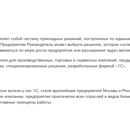
вляет собой систему прикладных решений, построенных по единым
 Предприятие Руководитель может выбрать решение, которое соот
звиваться по мере роста предприятия или расширения задач авто
я для производственных, торговых и сервисных компаний, продук
ами, специализированные решения, разработанные фирмой «1С».
е купили у нас 1С, стали крупнейшие предприятия Москвы и Росс
е компании, предприятия практически всех отраслей и видов бизн
 главные принципы работы.