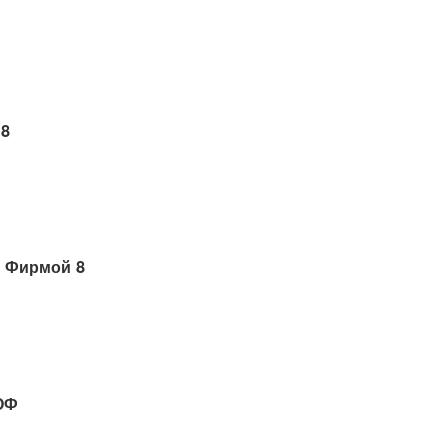
 8
 Фирмой 8
ОФ