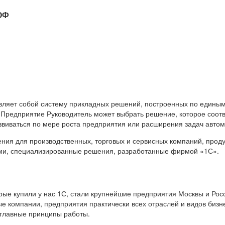
ОФ
вляет собой систему прикладных решений, построенных по единым
 Предприятие Руководитель может выбрать решение, которое соот
звиваться по мере роста предприятия или расширения задач авто
я для производственных, торговых и сервисных компаний, продук
ами, специализированные решения, разработанные фирмой «1С».
е купили у нас 1С, стали крупнейшие предприятия Москвы и Росс
е компании, предприятия практически всех отраслей и видов бизн
 главные принципы работы.