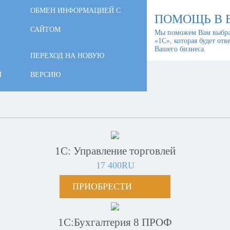
ОБМЕН ИНФОРМАЦИЕЙ С
ПОМОЩЬ В 
САЙТОМ
Мы поможем Вам выбра
«1С», которая будет отв
Вашего бизнеса.
ПЕРЕХОД НА НОВУЮ
Й
ВЕРСИЮ
1С: Управление торговлей
17 400RU
ПРИОБРЕСТИ
1С:Бухгалтерия 8 ПРОФ