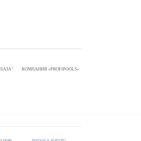
ПЛАЗА"
КОМПАНИЯ «PROFIPOOLS»
О 18:00
INFO@LA-SOFT.RU