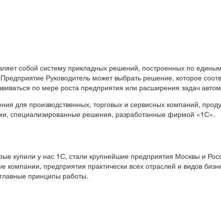
вляет собой систему прикладных решений, построенных по единым
 Предприятие Руководитель может выбрать решение, которое соот
звиваться по мере роста предприятия или расширения задач авто
я для производственных, торговых и сервисных компаний, продук
ами, специализированные решения, разработанные фирмой «1С».
е купили у нас 1С, стали крупнейшие предприятия Москвы и Росс
е компании, предприятия практически всех отраслей и видов бизн
 главные принципы работы.