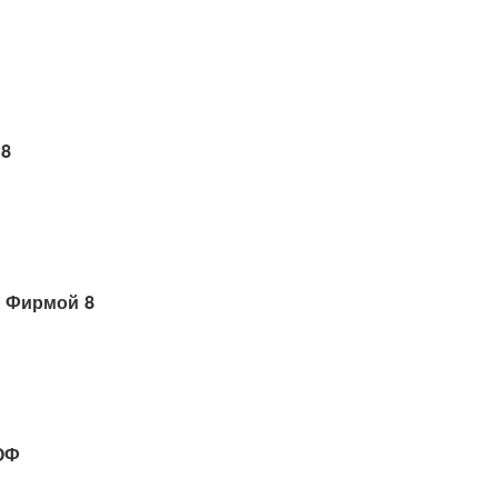
 8
 Фирмой 8
ОФ