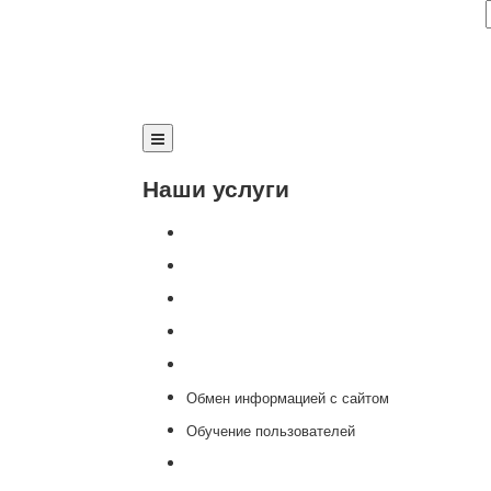
Наши услуги
Внедрение программы 1С
Настройка программы 1С
Обновление 1С
Доработка 1С
Консультации
Обмен информацией с сайтом
Обучение пользователей
Переход на новую версию