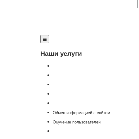
Наши услуги
Внедрение программы 1С
Настройка программы 1С
Обновление 1С
Доработка 1С
Консультации
Обмен информацией с сайтом
Обучение пользователей
Переход на новую версию