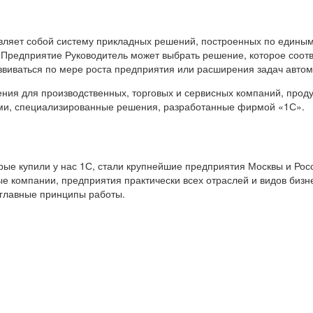
вляет собой систему прикладных решений, построенных по единым
 Предприятие Руководитель может выбрать решение, которое соот
звиваться по мере роста предприятия или расширения задач авто
я для производственных, торговых и сервисных компаний, продук
ами, специализированные решения, разработанные фирмой «1С».
е купили у нас 1С, стали крупнейшие предприятия Москвы и Росс
е компании, предприятия практически всех отраслей и видов бизн
 главные принципы работы.