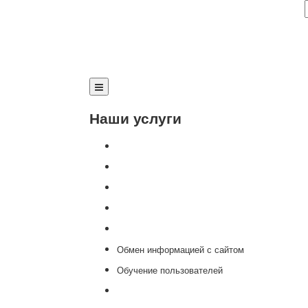
Наши услуги
Внедрение программы 1С
Настройка программы 1С
Обновление 1С
Доработка 1С
Консультации
Обмен информацией с сайтом
Обучение пользователей
Переход на новую версию