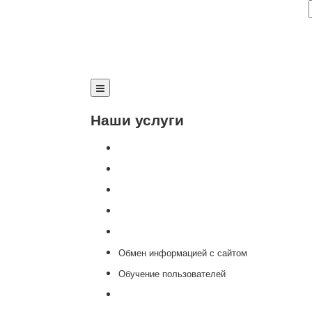
Наши услуги
Внедрение программы 1С
Настройка программы 1С
Обновление 1С
Доработка 1С
Консультации
Обмен информацией с сайтом
Обучение пользователей
Переход на новую версию