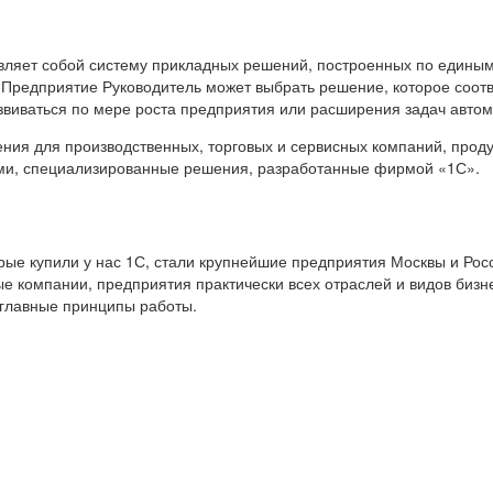
вляет собой систему прикладных решений, построенных по единым
 Предприятие Руководитель может выбрать решение, которое соот
звиваться по мере роста предприятия или расширения задач авто
я для производственных, торговых и сервисных компаний, продук
ами, специализированные решения, разработанные фирмой «1С».
е купили у нас 1С, стали крупнейшие предприятия Москвы и Росс
е компании, предприятия практически всех отраслей и видов бизн
 главные принципы работы.