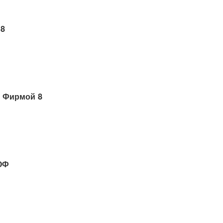
 8
 Фирмой 8
ОФ