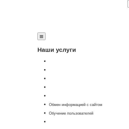
Наши услуги
Внедрение программы 1С
Настройка программы 1С
Обновление 1С
Доработка 1С
Консультации
Обмен информацией с сайтом
Обучение пользователей
Переход на новую версию