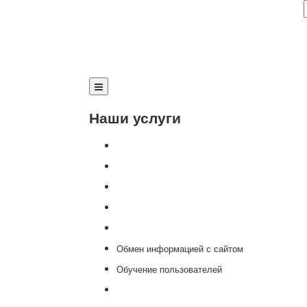
Наши услуги
Внедрение программы 1С
Настройка программы 1С
Обновление 1С
Доработка 1С
Консультации
Обмен информацией с сайтом
Обучение пользователей
Переход на новую версию