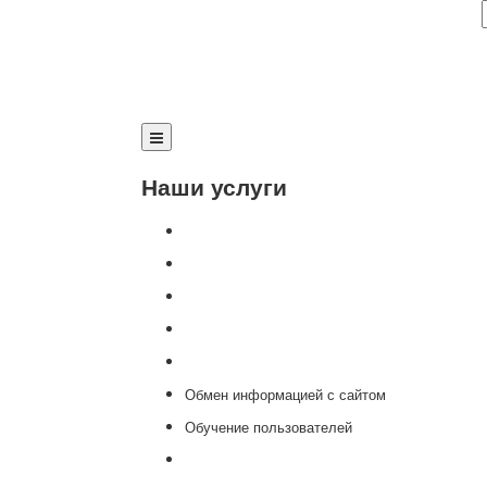
Наши услуги
Внедрение программы 1С
Настройка программы 1С
Обновление 1С
Доработка 1С
Консультации
Обмен информацией с сайтом
Обучение пользователей
Переход на новую версию