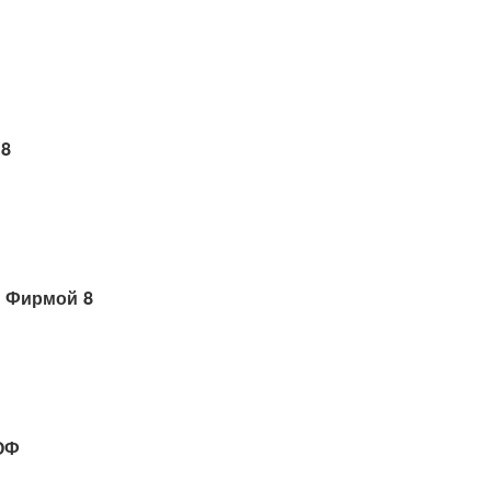
 8
 Фирмой 8
ОФ