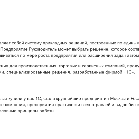
вляет собой систему прикладных решений, построенных по единым
 Предприятие Руководитель может выбрать решение, которое соот
звиваться по мере роста предприятия или расширения задач авто
я для производственных, торговых и сервисных компаний, продук
ами, специализированные решения, разработанные фирмой «1С».
е купили у нас 1С, стали крупнейшие предприятия Москвы и Росс
е компании, предприятия практически всех отраслей и видов бизн
 главные принципы работы.