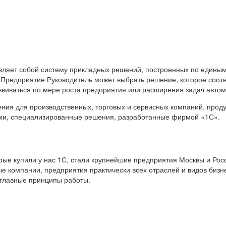
вляет собой систему прикладных решений, построенных по единым
 Предприятие Руководитель может выбрать решение, которое соот
звиваться по мере роста предприятия или расширения задач авто
я для производственных, торговых и сервисных компаний, продук
ами, специализированные решения, разработанные фирмой «1С».
е купили у нас 1С, стали крупнейшие предприятия Москвы и Росс
е компании, предприятия практически всех отраслей и видов бизн
 главные принципы работы.