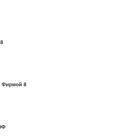
 8
 Фирмой 8
ОФ