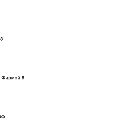
 8
 Фирмой 8
ОФ