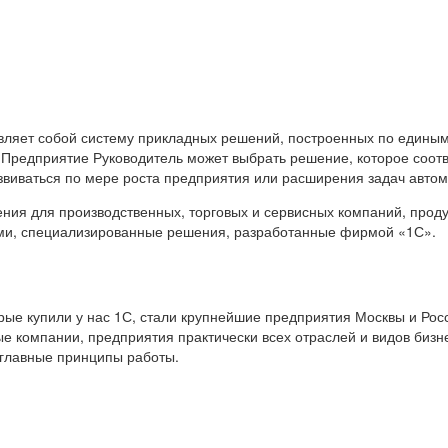
вляет собой систему прикладных решений, построенных по единым
 Предприятие Руководитель может выбрать решение, которое соот
звиваться по мере роста предприятия или расширения задач авто
я для производственных, торговых и сервисных компаний, продук
ами, специализированные решения, разработанные фирмой «1С».
е купили у нас 1С, стали крупнейшие предприятия Москвы и Росс
е компании, предприятия практически всех отраслей и видов бизн
 главные принципы работы.