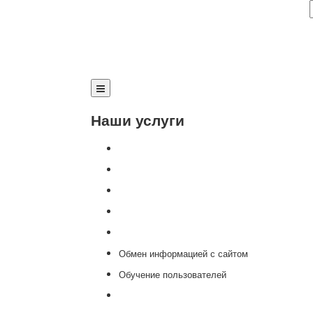
Наши услуги
Внедрение программы 1С
Настройка программы 1С
Обновление 1С
Доработка 1С
Консультации
Обмен информацией с сайтом
Обучение пользователей
Переход на новую версию