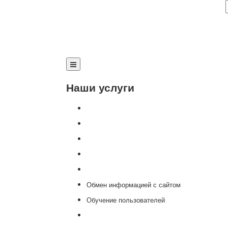
Наши услуги
Внедрение программы 1С
Настройка программы 1С
Обновление 1С
Доработка 1С
Консультации
Обмен информацией с сайтом
Обучение пользователей
Переход на новую версию