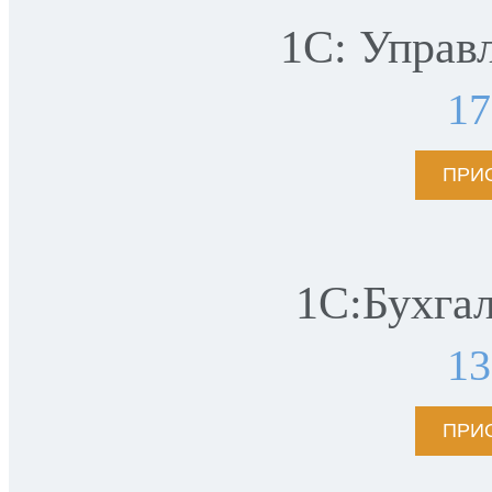
1С: Управ
1
ПРИ
1С:Бухга
1
ПРИ