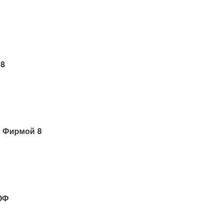
 8
 Фирмой 8
ОФ