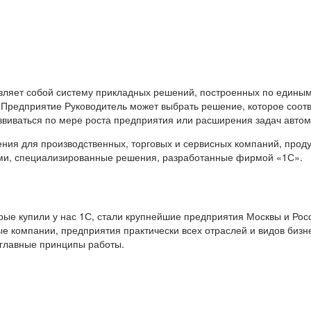
вляет собой систему прикладных решений, построенных по единым
 Предприятие Руководитель может выбрать решение, которое соот
звиваться по мере роста предприятия или расширения задач авто
я для производственных, торговых и сервисных компаний, продук
ами, специализированные решения, разработанные фирмой «1С».
е купили у нас 1С, стали крупнейшие предприятия Москвы и Росс
е компании, предприятия практически всех отраслей и видов бизн
 главные принципы работы.