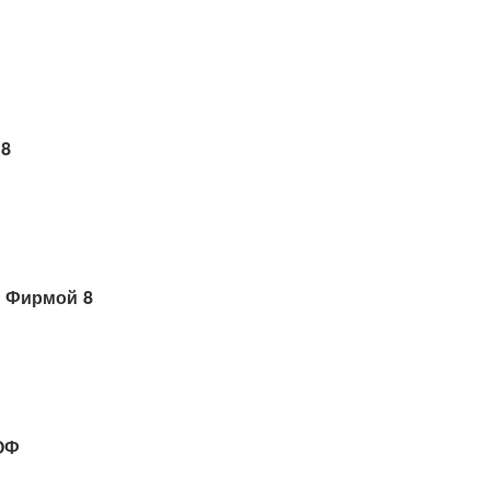
 8
 Фирмой 8
ОФ