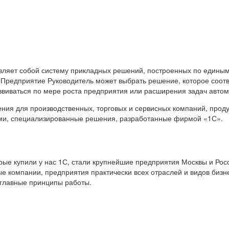
вляет собой систему прикладных решений, построенных по единым
 Предприятие Руководитель может выбрать решение, которое соот
звиваться по мере роста предприятия или расширения задач авто
я для производственных, торговых и сервисных компаний, продук
ами, специализированные решения, разработанные фирмой «1С».
е купили у нас 1С, стали крупнейшие предприятия Москвы и Росс
е компании, предприятия практически всех отраслей и видов бизн
 главные принципы работы.