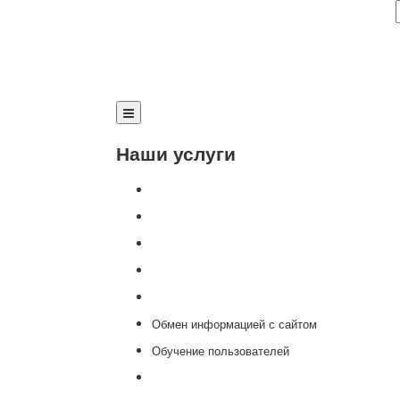
Наши услуги
Внедрение программы 1С
Настройка программы 1С
Обновление 1С
Доработка 1С
Консультации
Обмен информацией с сайтом
Обучение пользователей
Переход на новую версию