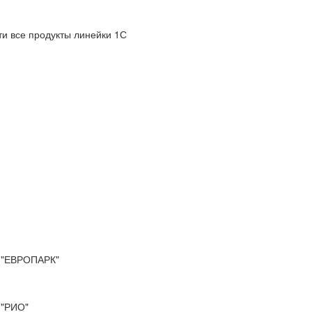
и все продукты линейки 1С
"ЕВРОПАРК"
"РИО"