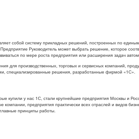
вляет собой систему прикладных решений, построенных по единым
 Предприятие Руководитель может выбрать решение, которое соот
звиваться по мере роста предприятия или расширения задач авто
я для производственных, торговых и сервисных компаний, продук
ами, специализированные решения, разработанные фирмой «1С».
е купили у нас 1С, стали крупнейшие предприятия Москвы и Росс
е компании, предприятия практически всех отраслей и видов бизн
 главные принципы работы.