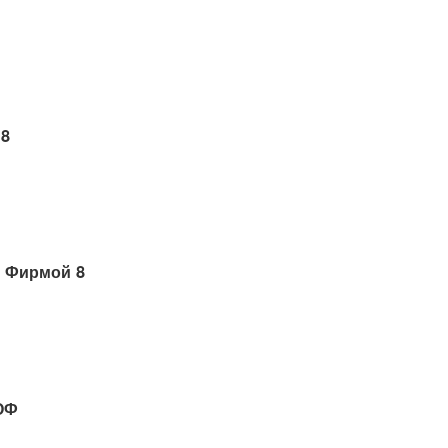
 8
 Фирмой 8
ОФ