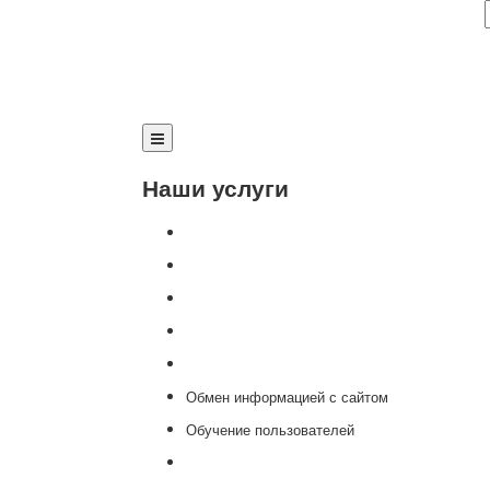
Наши услуги
Внедрение программы 1С
Настройка программы 1С
Обновление 1С
Доработка 1С
Консультации
Обмен информацией с сайтом
Обучение пользователей
Переход на новую версию