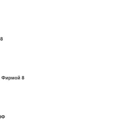
 8
 Фирмой 8
ОФ