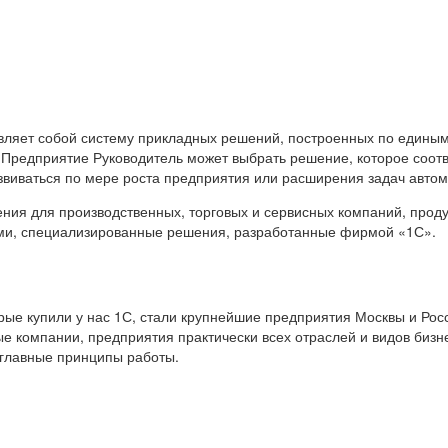
вляет собой систему прикладных решений, построенных по единым
 Предприятие Руководитель может выбрать решение, которое соот
звиваться по мере роста предприятия или расширения задач авто
я для производственных, торговых и сервисных компаний, продук
ами, специализированные решения, разработанные фирмой «1С».
е купили у нас 1С, стали крупнейшие предприятия Москвы и Росс
е компании, предприятия практически всех отраслей и видов бизн
 главные принципы работы.