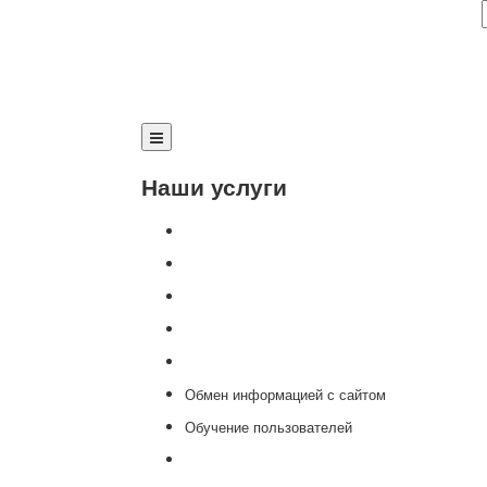
Наши услуги
Внедрение программы 1С
Настройка программы 1С
Обновление 1С
Доработка 1С
Консультации
Обмен информацией с сайтом
Обучение пользователей
Переход на новую версию