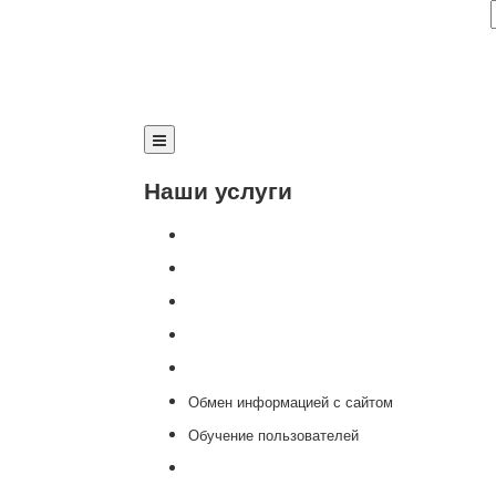
Наши услуги
Внедрение программы 1С
Настройка программы 1С
Обновление 1С
Доработка 1С
Консультации
Обмен информацией с сайтом
Обучение пользователей
Переход на новую версию