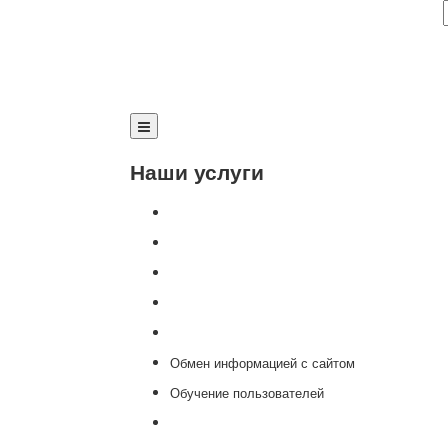
Наши услуги
Внедрение программы 1С
Настройка программы 1С
Обновление 1С
Доработка 1С
Консультации
Обмен информацией с сайтом
Обучение пользователей
Переход на новую версию