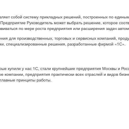
вляет собой систему прикладных решений, построенных по единым
 Предприятие Руководитель может выбрать решение, которое соот
звиваться по мере роста предприятия или расширения задач авто
я для производственных, торговых и сервисных компаний, продук
ами, специализированные решения, разработанные фирмой «1С».
е купили у нас 1С, стали крупнейшие предприятия Москвы и Росс
е компании, предприятия практически всех отраслей и видов бизн
 главные принципы работы.