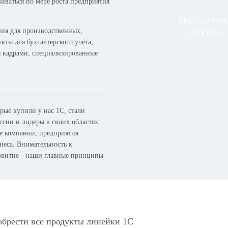
виваться по мере роста предприятия
БЕСПЛАТН
ия для производственных,
ОЦЕНКА
кты для бухгалтерского учета,
я кадрами, специализированные
ые купили у нас 1С, стали
сии и лидеры в своих областях:
ые компании, предприятия
неса. Внимательность к
азвитие - наши главные принципы
обрести все продукты линейки 1С