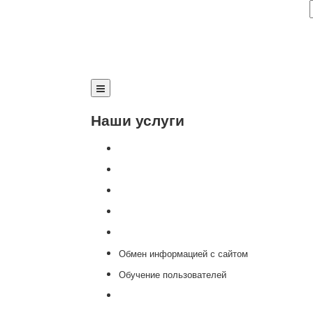
Наши услуги
Внедрение программы 1С
Настройка программы 1С
Обновление 1С
Доработка 1С
Консультации
Обмен информацией с сайтом
Обучение пользователей
Переход на новую версию