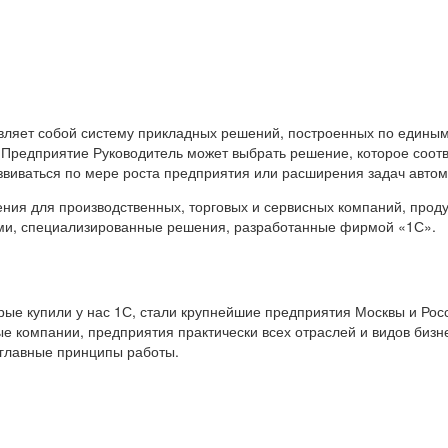
вляет собой систему прикладных решений, построенных по единым
 Предприятие Руководитель может выбрать решение, которое соот
звиваться по мере роста предприятия или расширения задач авто
я для производственных, торговых и сервисных компаний, продук
ами, специализированные решения, разработанные фирмой «1С».
е купили у нас 1С, стали крупнейшие предприятия Москвы и Росс
е компании, предприятия практически всех отраслей и видов бизн
 главные принципы работы.