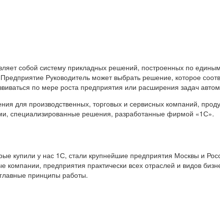
вляет собой систему прикладных решений, построенных по единым
 Предприятие Руководитель может выбрать решение, которое соот
звиваться по мере роста предприятия или расширения задач авто
я для производственных, торговых и сервисных компаний, продук
ами, специализированные решения, разработанные фирмой «1С».
е купили у нас 1С, стали крупнейшие предприятия Москвы и Росс
е компании, предприятия практически всех отраслей и видов бизн
 главные принципы работы.