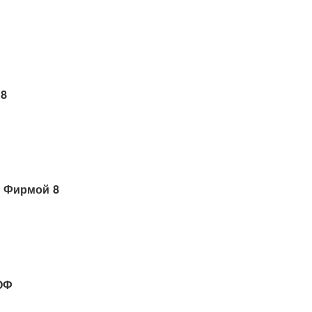
 8
 Фирмой 8
ОФ