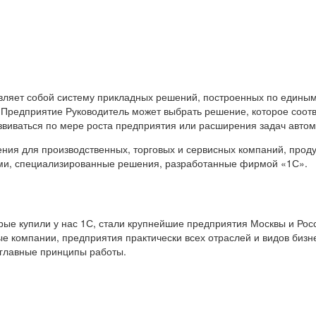
вляет собой систему прикладных решений, построенных по единым
 Предприятие Руководитель может выбрать решение, которое соот
звиваться по мере роста предприятия или расширения задач авто
я для производственных, торговых и сервисных компаний, продук
ами, специализированные решения, разработанные фирмой «1С».
е купили у нас 1С, стали крупнейшие предприятия Москвы и Росс
е компании, предприятия практически всех отраслей и видов бизн
 главные принципы работы.