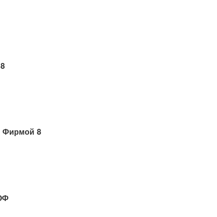
 8
 Фирмой 8
ОФ