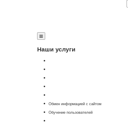
Наши услуги
Внедрение программы 1С
Настройка программы 1С
Обновление 1С
Доработка 1С
Консультации
Обмен информацией с сайтом
Обучение пользователей
Переход на новую версию