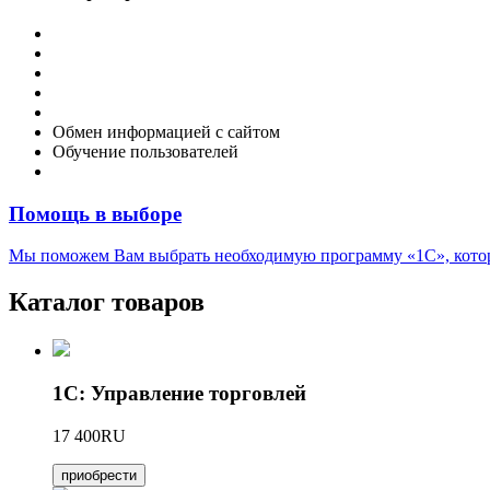
Внедрение программы 1С
Настройка программы 1С
Обновление 1С
Доработка 1С
Консультации
Обмен информацией с сайтом
Обучение пользователей
Переход на новую версию
Помощь в выборе
Мы поможем Вам выбрать необходимую программу «1С», котора
Каталог товаров
1С: Управление торговлей
17 400RU
приобрести