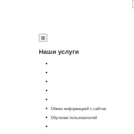
Наши услуги
Внедрение программы 1С
Настройка программы 1С
Обновление 1С
Доработка 1С
Консультации
Обмен информацией с сайтом
Обучение пользователей
Переход на новую версию