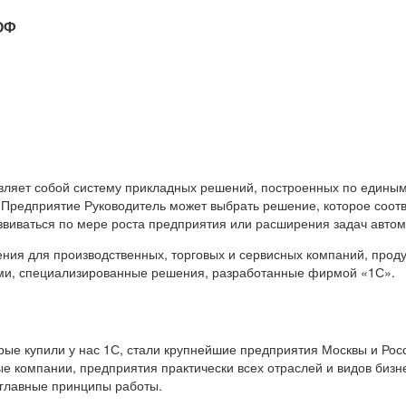
ОФ
вляет собой систему прикладных решений, построенных по единым
 Предприятие Руководитель может выбрать решение, которое соот
звиваться по мере роста предприятия или расширения задач авто
я для производственных, торговых и сервисных компаний, продук
ами, специализированные решения, разработанные фирмой «1С».
е купили у нас 1С, стали крупнейшие предприятия Москвы и Росс
е компании, предприятия практически всех отраслей и видов бизн
 главные принципы работы.