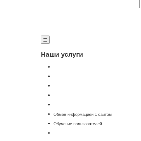
Наши услуги
Внедрение программы 1С
Настройка программы 1С
Обновление 1С
Доработка 1С
Консультации
Обмен информацией с сайтом
Обучение пользователей
Переход на новую версию