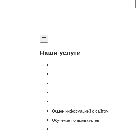
Наши услуги
Внедрение программы 1С
Настройка программы 1С
Обновление 1С
Доработка 1С
Консультации
Обмен информацией с сайтом
Обучение пользователей
Переход на новую версию