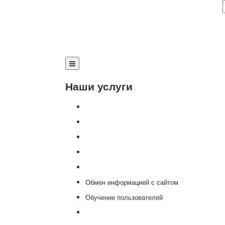
Наши услуги
Внедрение программы 1С
Настройка программы 1С
Обновление 1С
Доработка 1С
Консультации
Обмен информацией с сайтом
Обучение пользователей
Переход на новую версию