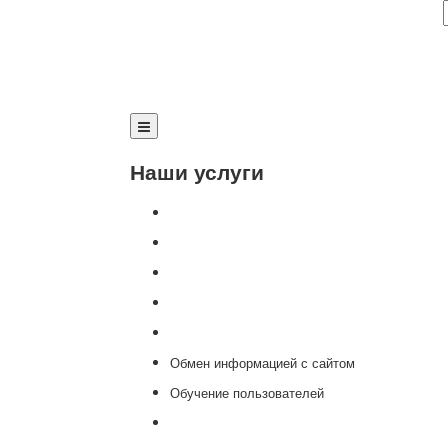
Наши услуги
Внедрение программы 1С
Настройка программы 1С
Обновление 1С
Доработка 1С
Консультации
Обмен информацией с сайтом
Обучение пользователей
Переход на новую версию