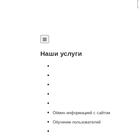
Наши услуги
Внедрение программы 1С
Настройка программы 1С
Обновление 1С
Доработка 1С
Консультации
Обмен информацией с сайтом
Обучение пользователей
Переход на новую версию