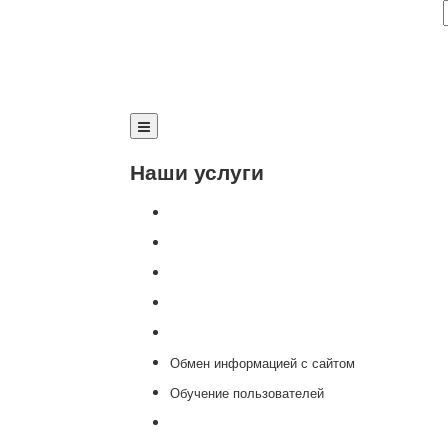
Наши услуги
Внедрение программы 1С
Настройка программы 1С
Обновление 1С
Доработка 1С
Консультации
Обмен информацией с сайтом
Обучение пользователей
Переход на новую версию