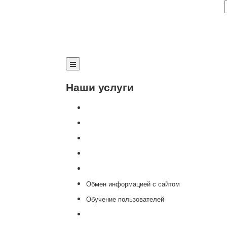
Наши услуги
Внедрение программы 1С
Настройка программы 1С
Обновление 1С
Доработка 1С
Консультации
Обмен информацией с сайтом
Обучение пользователей
Переход на новую версию